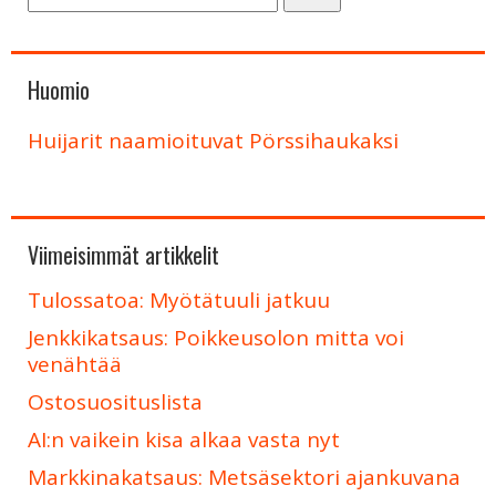
Huomio
Huijarit naamioituvat Pörssihaukaksi
Viimeisimmät artikkelit
Tulossatoa: Myötätuuli jatkuu
Jenkkikatsaus: Poikkeusolon mitta voi
venähtää
Ostosuosituslista
AI:n vaikein kisa alkaa vasta nyt
Markkinakatsaus: Metsäsektori ajankuvana