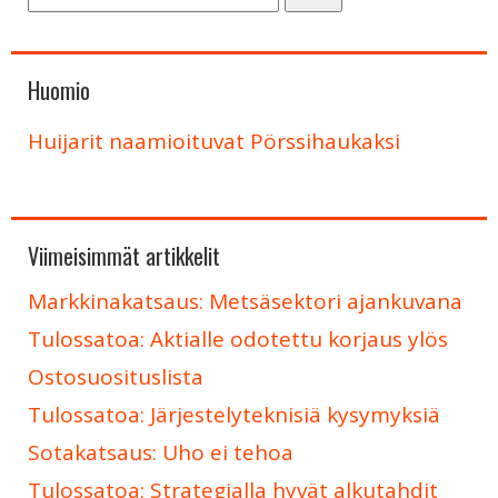
Huomio
Huijarit naamioituvat Pörssihaukaksi
Viimeisimmät artikkelit
Markkinakatsaus: Metsäsektori ajankuvana
Tulossatoa: Aktialle odotettu korjaus ylös
Ostosuosituslista
Tulossatoa: Järjestelyteknisiä kysymyksiä
Sotakatsaus: Uho ei tehoa
Tulossatoa: Strategialla hyvät alkutahdit