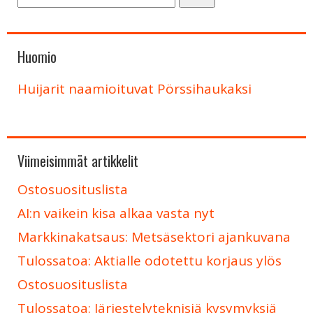
Huomio
Huijarit naamioituvat Pörssihaukaksi
Viimeisimmät artikkelit
Ostosuosituslista
AI:n vaikein kisa alkaa vasta nyt
Markkinakatsaus: Metsäsektori ajankuvana
Tulossatoa: Aktialle odotettu korjaus ylös
Ostosuosituslista
Tulossatoa: Järjestelyteknisiä kysymyksiä