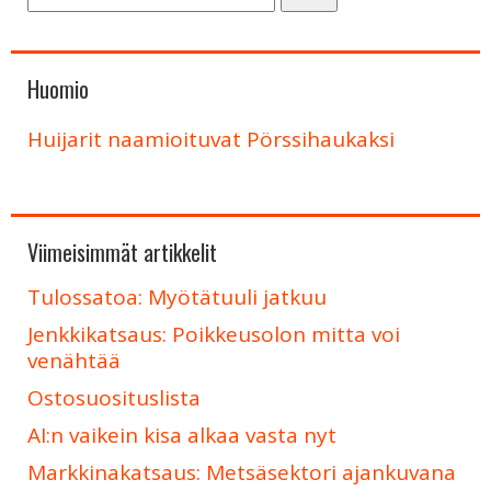
Huomio
Huijarit naamioituvat Pörssihaukaksi
Viimeisimmät artikkelit
Tulossatoa: Myötätuuli jatkuu
Jenkkikatsaus: Poikkeusolon mitta voi
venähtää
Ostosuosituslista
AI:n vaikein kisa alkaa vasta nyt
Markkinakatsaus: Metsäsektori ajankuvana