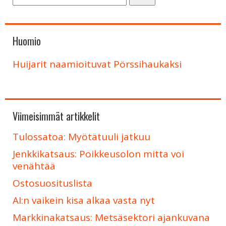
Huomio
Huijarit naamioituvat Pörssihaukaksi
Viimeisimmät artikkelit
Tulossatoa: Myötätuuli jatkuu
Jenkkikatsaus: Poikkeusolon mitta voi
venähtää
Ostosuosituslista
AI:n vaikein kisa alkaa vasta nyt
Markkinakatsaus: Metsäsektori ajankuvana