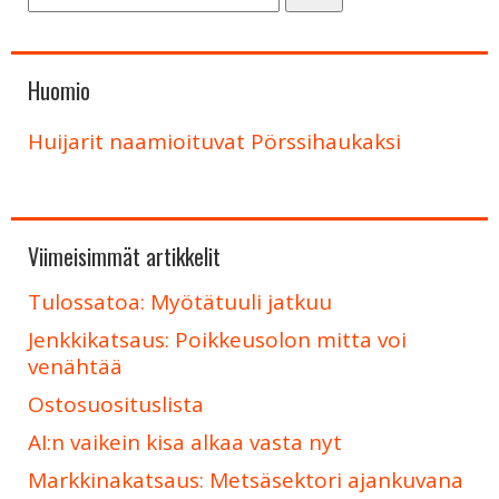
Huomio
Huijarit naamioituvat Pörssihaukaksi
Viimeisimmät artikkelit
Tulossatoa: Myötätuuli jatkuu
Jenkkikatsaus: Poikkeusolon mitta voi
venähtää
Ostosuosituslista
AI:n vaikein kisa alkaa vasta nyt
Markkinakatsaus: Metsäsektori ajankuvana