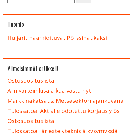
Huomio
Huijarit naamioituvat Pörssihaukaksi
Viimeisimmät artikkelit
Ostosuosituslista
AI:n vaikein kisa alkaa vasta nyt
Markkinakatsaus: Metsäsektori ajankuvana
Tulossatoa: Aktialle odotettu korjaus ylös
Ostosuosituslista
Tulossatoa: Järjestelyteknisiä kysymyksiä