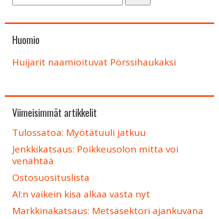
Huomio
Huijarit naamioituvat Pörssihaukaksi
Viimeisimmät artikkelit
Tulossatoa: Myötätuuli jatkuu
Jenkkikatsaus: Poikkeusolon mitta voi
venähtää
Ostosuosituslista
AI:n vaikein kisa alkaa vasta nyt
Markkinakatsaus: Metsäsektori ajankuvana