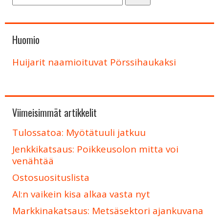
Huomio
Huijarit naamioituvat Pörssihaukaksi
Viimeisimmät artikkelit
Tulossatoa: Myötätuuli jatkuu
Jenkkikatsaus: Poikkeusolon mitta voi
venähtää
Ostosuosituslista
AI:n vaikein kisa alkaa vasta nyt
Markkinakatsaus: Metsäsektori ajankuvana