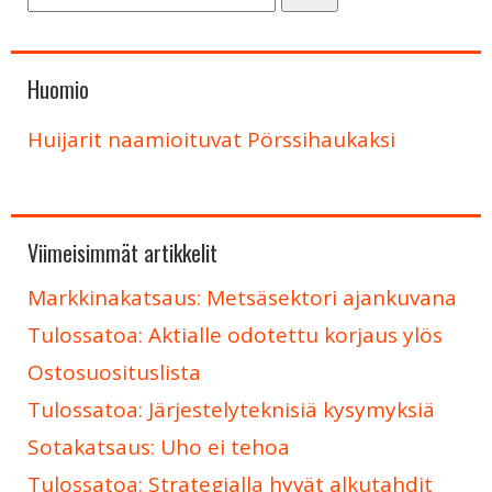
Huomio
Huijarit naamioituvat Pörssihaukaksi
Viimeisimmät artikkelit
Markkinakatsaus: Metsäsektori ajankuvana
Tulossatoa: Aktialle odotettu korjaus ylös
Ostosuosituslista
Tulossatoa: Järjestelyteknisiä kysymyksiä
Sotakatsaus: Uho ei tehoa
Tulossatoa: Strategialla hyvät alkutahdit