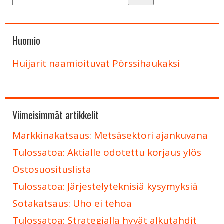
Huomio
Huijarit naamioituvat Pörssihaukaksi
Viimeisimmät artikkelit
Markkinakatsaus: Metsäsektori ajankuvana
Tulossatoa: Aktialle odotettu korjaus ylös
Ostosuosituslista
Tulossatoa: Järjestelyteknisiä kysymyksiä
Sotakatsaus: Uho ei tehoa
Tulossatoa: Strategialla hyvät alkutahdit