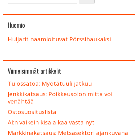
Huomio
Huijarit naamioituvat Pörssihaukaksi
Viimeisimmät artikkelit
Tulossatoa: Myötätuuli jatkuu
Jenkkikatsaus: Poikkeusolon mitta voi
venähtää
Ostosuosituslista
AI:n vaikein kisa alkaa vasta nyt
Markkinakatsaus: Metsäsektori ajankuvana