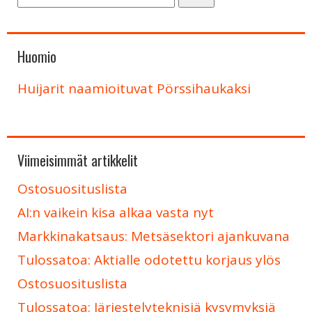
Huomio
Huijarit naamioituvat Pörssihaukaksi
Viimeisimmät artikkelit
Ostosuosituslista
AI:n vaikein kisa alkaa vasta nyt
Markkinakatsaus: Metsäsektori ajankuvana
Tulossatoa: Aktialle odotettu korjaus ylös
Ostosuosituslista
Tulossatoa: Järjestelyteknisiä kysymyksiä