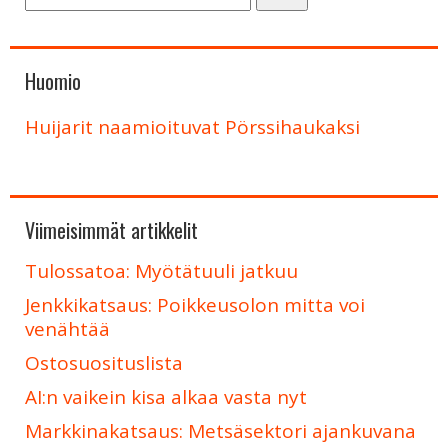
Huomio
Huijarit naamioituvat Pörssihaukaksi
Viimeisimmät artikkelit
Tulossatoa: Myötätuuli jatkuu
Jenkkikatsaus: Poikkeusolon mitta voi
venähtää
Ostosuosituslista
AI:n vaikein kisa alkaa vasta nyt
Markkinakatsaus: Metsäsektori ajankuvana