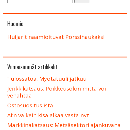
Huomio
Huijarit naamioituvat Pörssihaukaksi
Viimeisimmät artikkelit
Tulossatoa: Myötätuuli jatkuu
Jenkkikatsaus: Poikkeusolon mitta voi
venähtää
Ostosuosituslista
AI:n vaikein kisa alkaa vasta nyt
Markkinakatsaus: Metsäsektori ajankuvana