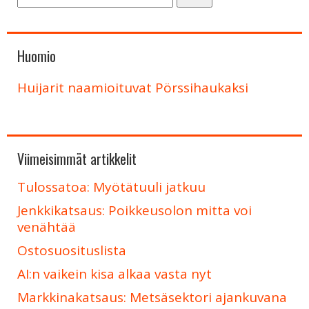
Huomio
Huijarit naamioituvat Pörssihaukaksi
Viimeisimmät artikkelit
Tulossatoa: Myötätuuli jatkuu
Jenkkikatsaus: Poikkeusolon mitta voi
venähtää
Ostosuosituslista
AI:n vaikein kisa alkaa vasta nyt
Markkinakatsaus: Metsäsektori ajankuvana