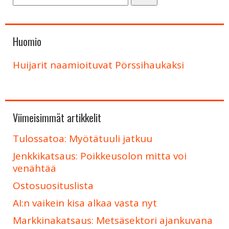
Huomio
Huijarit naamioituvat Pörssihaukaksi
Viimeisimmät artikkelit
Tulossatoa: Myötätuuli jatkuu
Jenkkikatsaus: Poikkeusolon mitta voi
venähtää
Ostosuosituslista
AI:n vaikein kisa alkaa vasta nyt
Markkinakatsaus: Metsäsektori ajankuvana