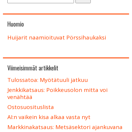
Huomio
Huijarit naamioituvat Pörssihaukaksi
Viimeisimmät artikkelit
Tulossatoa: Myötätuuli jatkuu
Jenkkikatsaus: Poikkeusolon mitta voi
venähtää
Ostosuosituslista
AI:n vaikein kisa alkaa vasta nyt
Markkinakatsaus: Metsäsektori ajankuvana