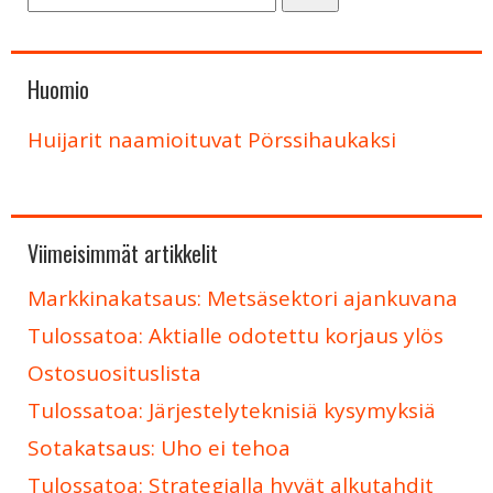
Huomio
Huijarit naamioituvat Pörssihaukaksi
Viimeisimmät artikkelit
Markkinakatsaus: Metsäsektori ajankuvana
Tulossatoa: Aktialle odotettu korjaus ylös
Ostosuosituslista
Tulossatoa: Järjestelyteknisiä kysymyksiä
Sotakatsaus: Uho ei tehoa
Tulossatoa: Strategialla hyvät alkutahdit