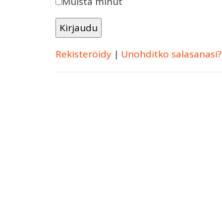
Muista minut
Rekisteröidy
|
Unohditko salasanasi?