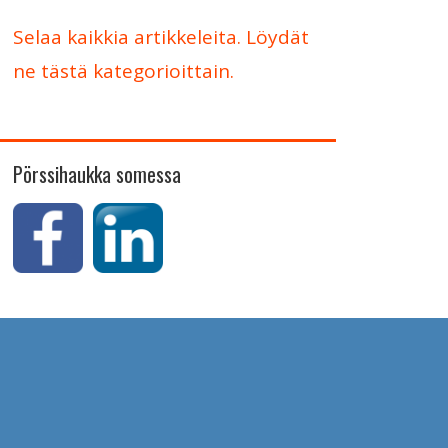
Selaa kaikkia artikkeleita. Löydät
ne tästä kategorioittain.
Pörssihaukka somessa