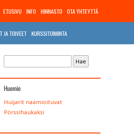
ETUSIVU
INFO
HINNASTO
OTA YHTEYTTÄ
 JA TOIVEET
KURSSITOIMINTA
Haku:
Huomio
Huijarit naamioituvat
Pörssihaukaksi