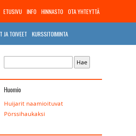
ETUSIVU
INFO
HINNASTO
OTA YHTEYTTÄ
 JA TOIVEET
KURSSITOIMINTA
Haku:
Huomio
Huijarit naamioituvat
Pörssihaukaksi