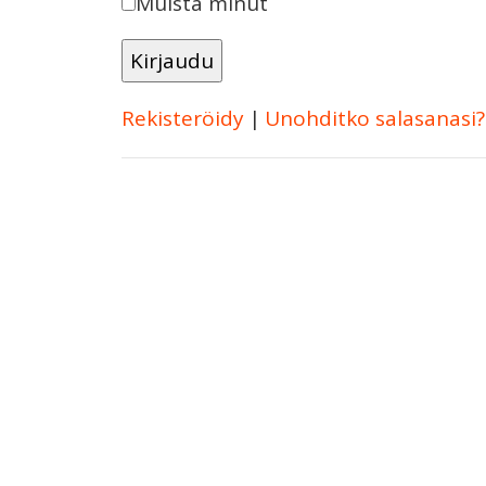
Muista minut
Rekisteröidy
|
Unohditko salasanasi?