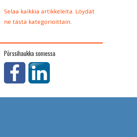
Selaa kaikkia artikkeleita. Löydät
ne tästä kategorioittain.
Pörssihaukka somessa