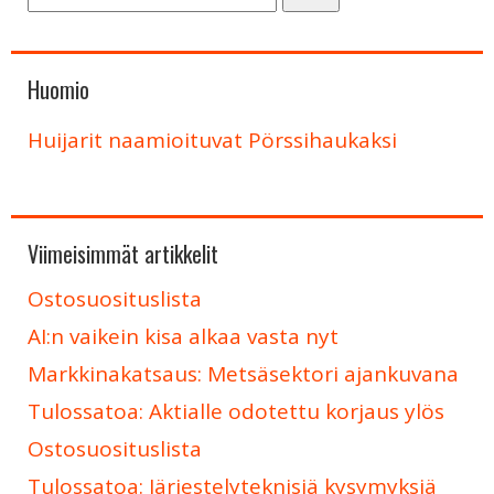
Huomio
Huijarit naamioituvat Pörssihaukaksi
Viimeisimmät artikkelit
Ostosuosituslista
AI:n vaikein kisa alkaa vasta nyt
Markkinakatsaus: Metsäsektori ajankuvana
Tulossatoa: Aktialle odotettu korjaus ylös
Ostosuosituslista
Tulossatoa: Järjestelyteknisiä kysymyksiä