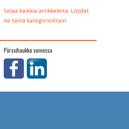
Selaa kaikkia artikkeleita. Löydät
ne tästä kategorioittain.
Pörssihaukka somessa