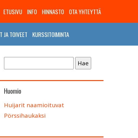
ETUSIVU
INFO
HINNASTO
OTA YHTEYTTÄ
 JA TOIVEET
KURSSITOIMINTA
Haku:
Huomio
Huijarit naamioituvat
Pörssihaukaksi