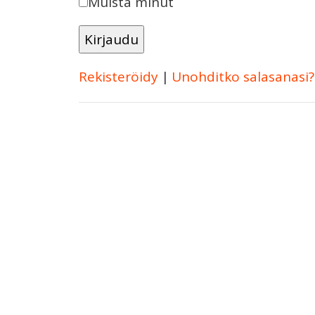
Muista minut
Rekisteröidy
|
Unohditko salasanasi?