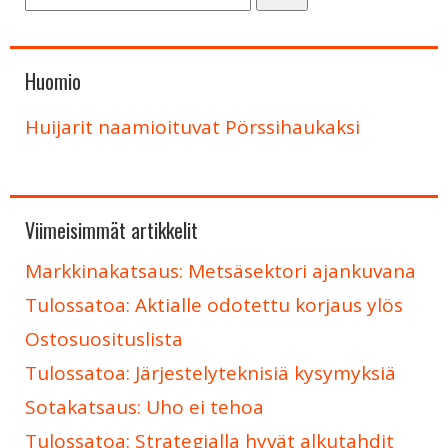
Huomio
Huijarit naamioituvat Pörssihaukaksi
Viimeisimmät artikkelit
Markkinakatsaus: Metsäsektori ajankuvana
Tulossatoa: Aktialle odotettu korjaus ylös
Ostosuosituslista
Tulossatoa: Järjestelyteknisiä kysymyksiä
Sotakatsaus: Uho ei tehoa
Tulossatoa: Strategialla hyvät alkutahdit