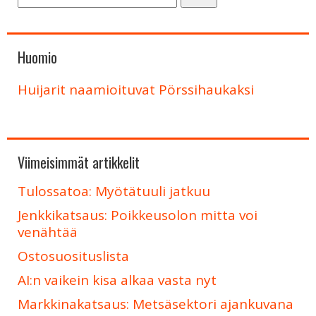
Huomio
Huijarit naamioituvat Pörssihaukaksi
Viimeisimmät artikkelit
Tulossatoa: Myötätuuli jatkuu
Jenkkikatsaus: Poikkeusolon mitta voi
venähtää
Ostosuosituslista
AI:n vaikein kisa alkaa vasta nyt
Markkinakatsaus: Metsäsektori ajankuvana