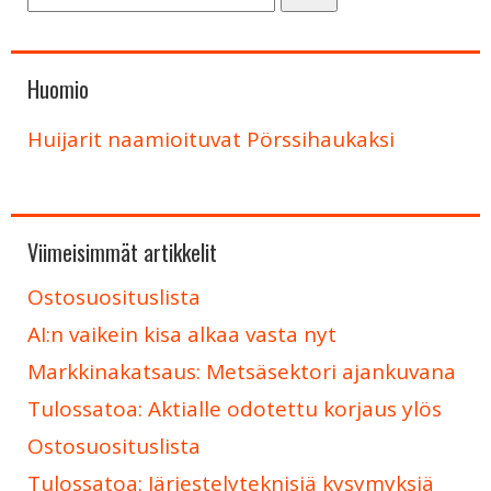
Huomio
Huijarit naamioituvat Pörssihaukaksi
Viimeisimmät artikkelit
Ostosuosituslista
AI:n vaikein kisa alkaa vasta nyt
Markkinakatsaus: Metsäsektori ajankuvana
Tulossatoa: Aktialle odotettu korjaus ylös
Ostosuosituslista
Tulossatoa: Järjestelyteknisiä kysymyksiä