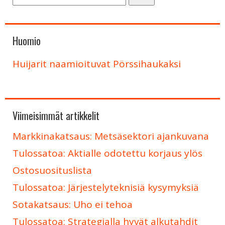
Huomio
Huijarit naamioituvat Pörssihaukaksi
Viimeisimmät artikkelit
Markkinakatsaus: Metsäsektori ajankuvana
Tulossatoa: Aktialle odotettu korjaus ylös
Ostosuosituslista
Tulossatoa: Järjestelyteknisiä kysymyksiä
Sotakatsaus: Uho ei tehoa
Tulossatoa: Strategialla hyvät alkutahdit