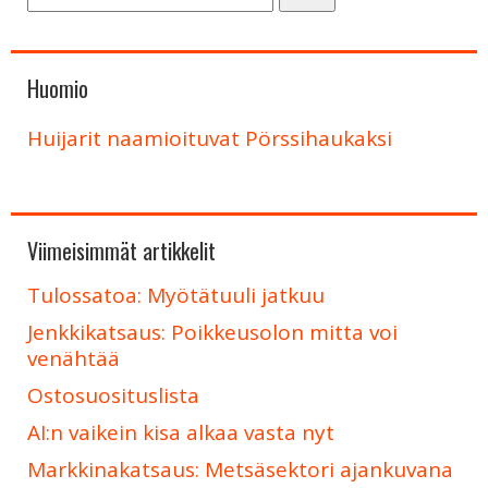
Huomio
Huijarit naamioituvat Pörssihaukaksi
Viimeisimmät artikkelit
Tulossatoa: Myötätuuli jatkuu
Jenkkikatsaus: Poikkeusolon mitta voi
venähtää
Ostosuosituslista
AI:n vaikein kisa alkaa vasta nyt
Markkinakatsaus: Metsäsektori ajankuvana