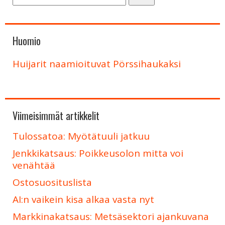
Huomio
Huijarit naamioituvat Pörssihaukaksi
Viimeisimmät artikkelit
Tulossatoa: Myötätuuli jatkuu
Jenkkikatsaus: Poikkeusolon mitta voi
venähtää
Ostosuosituslista
AI:n vaikein kisa alkaa vasta nyt
Markkinakatsaus: Metsäsektori ajankuvana