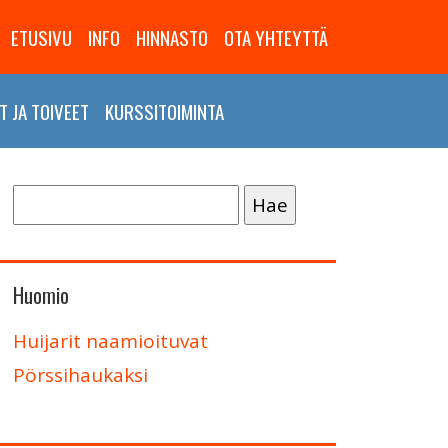
ETUSIVU
INFO
HINNASTO
OTA YHTEYTTÄ
 JA TOIVEET
KURSSITOIMINTA
Haku:
Huomio
Huijarit naamioituvat
Pörssihaukaksi