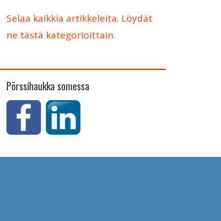
Selaa kaikkia artikkeleita. Löydät
ne tästä kategorioittain.
Pörssihaukka somessa