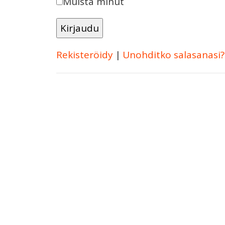
Muista minut
Rekisteröidy
|
Unohditko salasanasi?