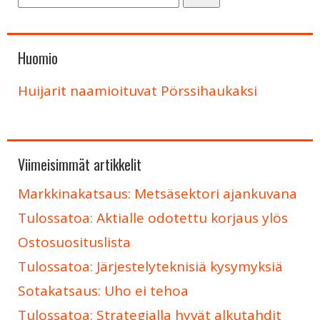
Huomio
Huijarit naamioituvat Pörssihaukaksi
Viimeisimmät artikkelit
Markkinakatsaus: Metsäsektori ajankuvana
Tulossatoa: Aktialle odotettu korjaus ylös
Ostosuosituslista
Tulossatoa: Järjestelyteknisiä kysymyksiä
Sotakatsaus: Uho ei tehoa
Tulossatoa: Strategialla hyvät alkutahdit