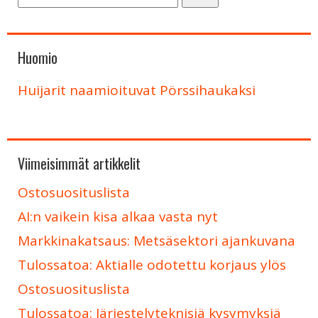
Huomio
Huijarit naamioituvat Pörssihaukaksi
Viimeisimmät artikkelit
Ostosuosituslista
AI:n vaikein kisa alkaa vasta nyt
Markkinakatsaus: Metsäsektori ajankuvana
Tulossatoa: Aktialle odotettu korjaus ylös
Ostosuosituslista
Tulossatoa: Järjestelyteknisiä kysymyksiä