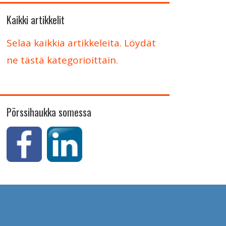
Kaikki artikkelit
Selaa kaikkia artikkeleita. Löydät
ne tästä kategorioittain.
Pörssihaukka somessa