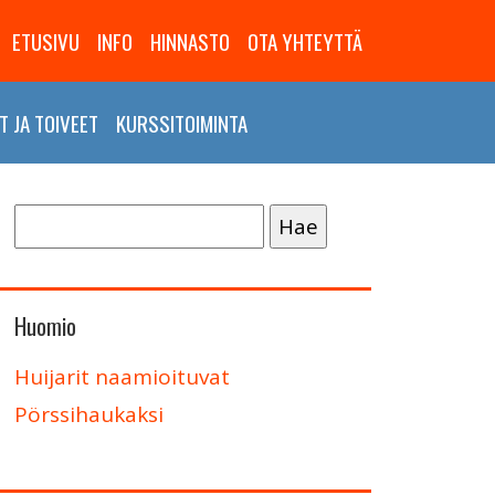
ETUSIVU
INFO
HINNASTO
OTA YHTEYTTÄ
 JA TOIVEET
KURSSITOIMINTA
Haku:
Huomio
Huijarit naamioituvat
Pörssihaukaksi