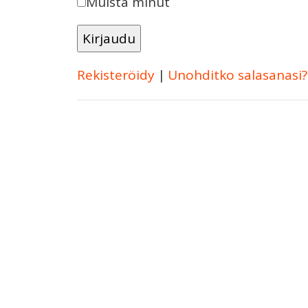
Muista minut
Rekisteröidy
|
Unohditko salasanasi?