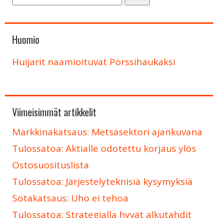
Huomio
Huijarit naamioituvat Pörssihaukaksi
Viimeisimmät artikkelit
Markkinakatsaus: Metsäsektori ajankuvana
Tulossatoa: Aktialle odotettu korjaus ylös
Ostosuosituslista
Tulossatoa: Järjestelyteknisiä kysymyksiä
Sotakatsaus: Uho ei tehoa
Tulossatoa: Strategialla hyvät alkutahdit