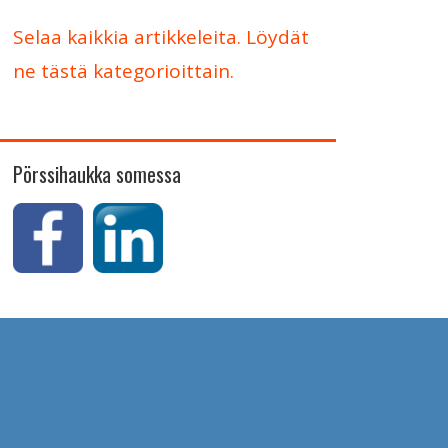
Selaa kaikkia artikkeleita. Löydät
ne tästä kategorioittain.
Pörssihaukka somessa