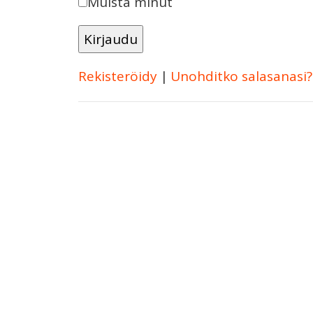
Muista minut
Rekisteröidy
|
Unohditko salasanasi?