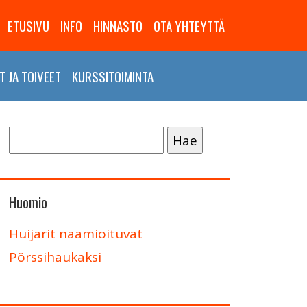
ETUSIVU
INFO
HINNASTO
OTA YHTEYTTÄ
 JA TOIVEET
KURSSITOIMINTA
Haku:
Huomio
Huijarit naamioituvat
Pörssihaukaksi